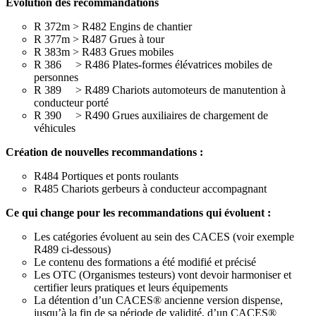
Évolution des recommandations
R 372m > R482 Engins de chantier
R 377m > R487 Grues à tour
R 383m > R483 Grues mobiles
R 386 > R486 Plates-formes élévatrices mobiles de
personnes
R 389 > R489 Chariots automoteurs de manutention à
conducteur porté
R 390 > R490 Grues auxiliaires de chargement de
véhicules
Création de nouvelles recommandations :
R484 Portiques et ponts roulants
R485 Chariots gerbeurs à conducteur accompagnant
Ce qui change pour les recommandations qui évoluent :
Les catégories évoluent au sein des CACES (voir exemple
R489 ci-dessous)
Le contenu des formations a été modifié et précisé
Les OTC (Organismes testeurs) vont devoir harmoniser et
certifier leurs pratiques et leurs équipements
La détention d’un CACES® ancienne version dispense,
jusqu’à la fin de sa période de validité, d’un CACES®