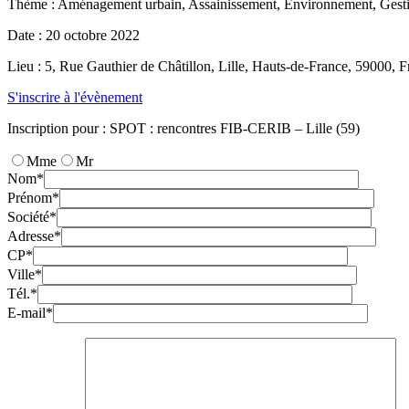
Thème :
Aménagement urbain, Assainissement, Environnement, Gest
Date :
20 octobre 2022
Lieu :
5
,
Rue Gauthier de Châtillon
,
Lille
,
Hauts-de-France
,
59000
,
F
S'inscrire à l'évènement
Inscription pour : SPOT : rencontres FIB-CERIB – Lille (59)
Mme
Mr
Nom*
Prénom*
Société*
Adresse*
CP*
Ville*
Tél.*
E-mail*