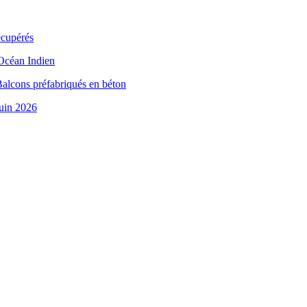
écupérés
 Océan Indien
Balcons préfabriqués en béton
juin 2026