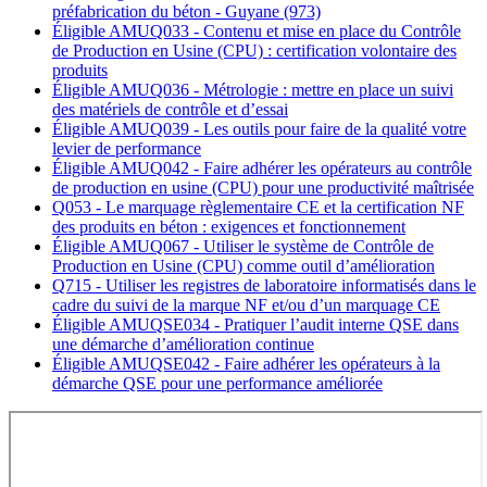
préfabrication du béton - Guyane (973)
Éligible AMU
Q033 - Contenu et mise en place du Contrôle
de Production en Usine (CPU) : certification volontaire des
produits
Éligible AMU
Q036 - Métrologie : mettre en place un suivi
des matériels de contrôle et d’essai
Éligible AMU
Q039 - Les outils pour faire de la qualité votre
levier de performance
Éligible AMU
Q042 - Faire adhérer les opérateurs au contrôle
de production en usine (CPU) pour une productivité maîtrisée
Q053 - Le marquage règlementaire CE et la certification NF
des produits en béton : exigences et fonctionnement
Éligible AMU
Q067 - Utiliser le système de Contrôle de
Production en Usine (CPU) comme outil d’amélioration
Q715 - Utiliser les registres de laboratoire informatisés dans le
cadre du suivi de la marque NF et/ou d’un marquage CE
Éligible AMU
QSE034 - Pratiquer l’audit interne QSE dans
une démarche d’amélioration continue
Éligible AMU
QSE042 - Faire adhérer les opérateurs à la
démarche QSE pour une performance améliorée